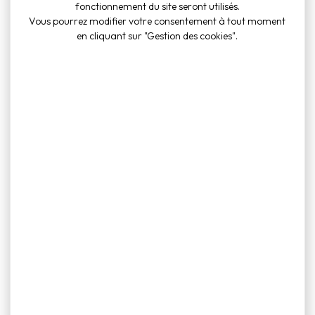
fonctionnement du site seront utilisés.
Conseil
Vous pourrez modifier votre consentement à tout moment
Municipal 29
Publie le 15
Voir le document
en cliquant sur "Gestion des cookies".
AOUT 2025
août 2025
Fichier PDF (283
Ko)
Convocation
Conseil
Municipal 29
Publie le 15
Voir le document
AOUT 2025
août 2025
Fichier PDF (283
Ko)
Conseil
municipal
du 29
Publie le 6
novembre
Voir le document
décembre 2024