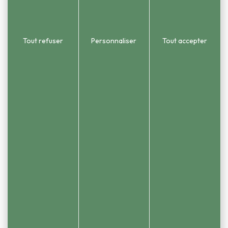
03 81 58 86 55
Urbanisme et état civil
03 81 58 54 51
Tout refuser
Personnaliser
Tout accepter
Newsletter
Consulter en ligne nos newsletters
Informations
Mentions légales
Plan du site
Gestion des cookies
Contact