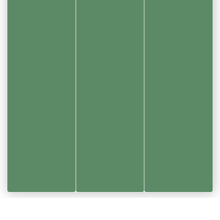
Réalisation Koredge
Accueil
Votre mairie
Convocations du conseil municipal