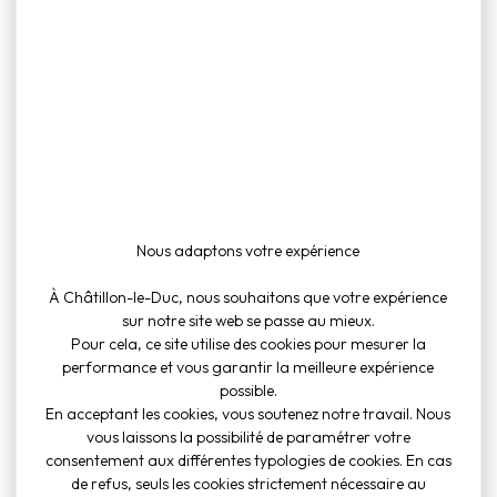
au CM
Publie le 19
Voir le document
Fichier PDF (52
mai 2026
Ko)
Convocation
au CM
Publie le 19
Voir le document
Fichier PDF (42
mai 2026
Ko)
Nous adaptons votre expérience
À Châtillon-le-Duc, nous souhaitons que votre expérience
Convocation
sur notre site web se passe au mieux.
CM du 27
Publie le 23
Pour cela, ce site utilise des cookies pour mesurer la
Janvier
Voir le documen
janvier 2026
performance et vous garantir la meilleure expérience
Fichier PDF (259
possible.
Ko)
En acceptant les cookies, vous soutenez notre travail. Nous
vous laissons la possibilité de paramétrer votre
consentement aux différentes typologies de cookies. En cas
de refus, seuls les cookies strictement nécessaire au
Convocation