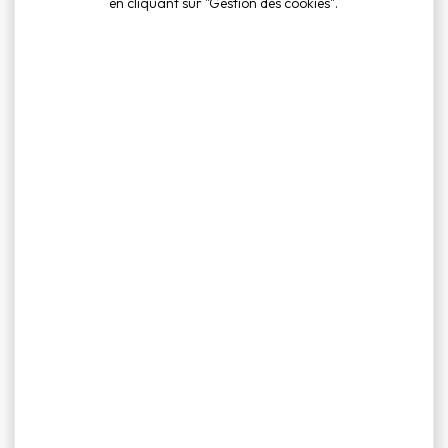
en cliquant sur "Gestion des cookies".
Voir le document
sançon Metrople
https://www.grandbesancon.fr/ca
 :
gestion-dechets@grandbesancon.fr
e (déchetterie)