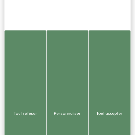
Standard
Adresse
1 place de la Mairie
03 81 58 86 55
Urbanisme et état civ
25870 Châtillon-le-Duc
03 81 58 54 51
 2015). Le territoire couvre une
opole (GBM).
Tout refuser
Personnaliser
Tout accepter