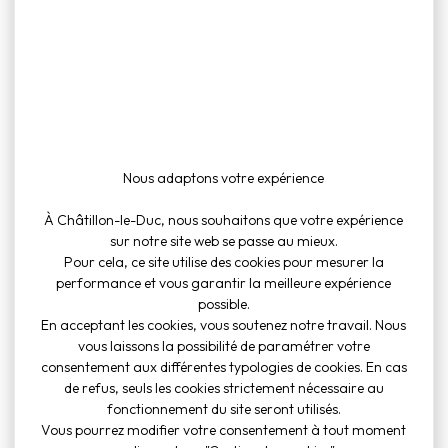
26
Voir le document
Nous adaptons votre expérience
À Châtillon-le-Duc, nous souhaitons que votre expérience
enne peut être modifié. Les bacs à déchets ménager
sur notre site web se passe au mieux.
our 4h30 le jour de la collecte.
Pour cela, ce site utilise des cookies pour mesurer la
performance et vous garantir la meilleure expérience
possible.
En acceptant les cookies, vous soutenez notre travail. Nous
vous laissons la possibilité de paramétrer votre
consentement aux différentes typologies de cookies. En cas
 2025
de refus, seuls les cookies strictement nécessaire au
fonctionnement du site seront utilisés.
Vous pourrez modifier votre consentement à tout moment