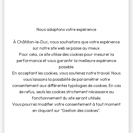
Fichier PDF (412 Ko)
Publie l
Nous adaptons votre expérience
ON PREALABLE
À Châtillon-le-Duc, nous souhaitons que votre expérience
sur notre site web se passe au mieux.
Pour cela, ce site utilise des cookies pour mesurer la
performance et vous garantir la meilleure expérience
possible.
réalable AUTRE DEMANDEUR
Fichier PDF 
En acceptant les cookies, vous soutenez notre travail. Nous
vous laissons la possibilité de paramétrer votre
consentement aux différentes typologies de cookies. En cas
de refus, seuls les cookies strictement nécessaire au
fonctionnement du site seront utilisés.
Vous pourrez modifier votre consentement à tout moment
Division
en cliquant sur "Gestion des cookies".
Fichier PDF (1 Mo)
Publie le 26