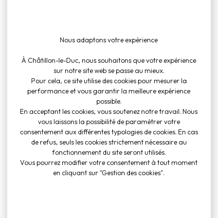
Pour obtenir la liste des assistantes maternelles agréées,
cliquez ci-dessous :
Nous adaptons votre expérience
Micro crèche : La compagnie
À Châtillon-le-Duc, nous souhaitons que votre expérience
sur notre site web se passe au mieux.
d’Arthur
Pour cela, ce site utilise des cookies pour mesurer la
performance et vous garantir la meilleure expérience
possible.
En acceptant les cookies, vous soutenez notre travail. Nous
La micro crèche La Compagnie d’Arthur est une structure
vous laissons la possibilité de paramétrer votre
privée ouverte à tous.
consentement aux différentes typologies de cookies. En cas
de refus, seuls les cookies strictement nécessaire au
fonctionnement du site seront utilisés.
Elle accueille uniquement 10 enfants de 10 semaines à 6 ans,
Vous pourrez modifier votre consentement à tout moment
de façon régulière, occasionnelle «pour un besoin ponctuel
en cliquant sur "Gestion des cookies".
ou d’urgence, pour faire face à une situation exceptionnelle
», à temps plein ou à temps partiel