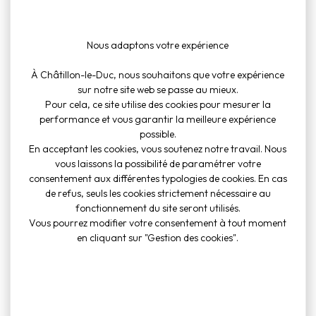
Nous adaptons votre expérience
À Châtillon-le-Duc, nous souhaitons que votre expérience
sur notre site web se passe au mieux.
Adresse
Pour cela, ce site utilise des cookies pour mesurer la
1 place de la Mairie
performance et vous garantir la meilleure expérience
possible.
25870 Châtillon-le-Duc
En acceptant les cookies, vous soutenez notre travail. Nous
vous laissons la possibilité de paramétrer votre
Châtillon-le-Duc est une commune de 2022 habitants (chiffre
consentement aux différentes typologies de cookies. En cas
de refus, seuls les cookies strictement nécessaire au
INSEE 2015). Le territoire couvre une superficie de 626 ha, il est
fonctionnement du site seront utilisés.
situé au nord du Grand Besançon Métropole (GBM).
Vous pourrez modifier votre consentement à tout moment
en cliquant sur "Gestion des cookies".
Standard
03 81 58 86 55
Urbanisme et état civil