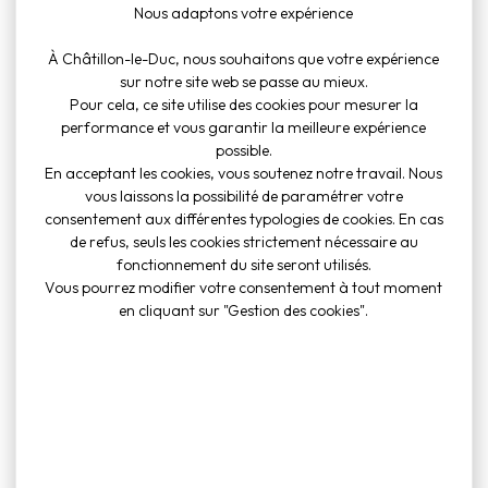
Nous adaptons votre expérience
JUIN 2025
Publie le 12
Voir le document
Fichier PDF (7
juin 2025
À Châtillon-le-Duc, nous souhaitons que votre expérience
Mo)
sur notre site web se passe au mieux.
Pour cela, ce site utilise des cookies pour mesurer la
performance et vous garantir la meilleure expérience
Newsletter
possible.
de MAI 2025
Publie le 12
En acceptant les cookies, vous soutenez notre travail. Nous
Voir le document
Fichier PDF (5
juin 2025
vous laissons la possibilité de paramétrer votre
Mo)
consentement aux différentes typologies de cookies. En cas
de refus, seuls les cookies strictement nécessaire au
fonctionnement du site seront utilisés.
Newsletter
Vous pourrez modifier votre consentement à tout moment
Avril 2025
Publie le 7
en cliquant sur "Gestion des cookies".
Voir le document
Fichier PDF (2
avril 2025
Mo)
Newsletter
MARS 2025
Publie le 17
Voir le document
Fichier PDF (3
mars 2025