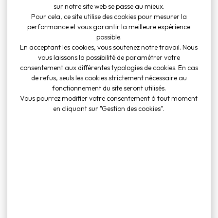
cuisine
sur notre site web se passe au mieux.
Fichier PDF
Pour cela, ce site utilise des cookies pour mesurer la
(682 Ko)
performance et vous garantir la meilleure expérience
possible.
En acceptant les cookies, vous soutenez notre travail. Nous
vous laissons la possibilité de paramétrer votre
Règlement
consentement aux différentes typologies de cookies. En cas
salle
de refus, seuls les cookies strictement nécessaire au
PYRAMIDALE
Publie le 27
Voir le documen
fonctionnement du site seront utilisés.
AVEC cuisine
février 2026
Vous pourrez modifier votre consentement à tout moment
Fichier PDF (699
en cliquant sur "Gestion des cookies".
Ko)
Règlement
salle
PYRAMIDALE
Publie le 27
Voir le documen
SANS cuisine
février 2026
Fichier PDF (681
Ko)