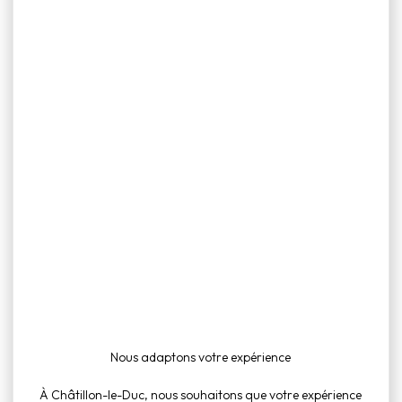
Règlement intérieur et Tarifs
Règlement
salle
COMTE
Publie le 27
AVEC
Voir le document
février 2026
cuisine
Fichier PDF
(694 Ko)
Règlement
salle
Nous adaptons votre expérience
COMTE
Publie le 27
SANS
Voir le document
février 2026
À Châtillon-le-Duc, nous souhaitons que votre expérience