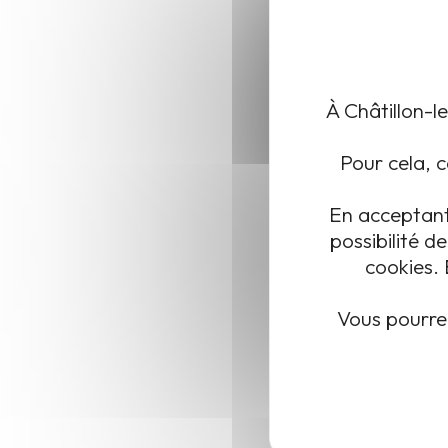
À Châtillon-l
Pour cela, c
Châtillon-le-Duc est une commune de 2022 habitants (chiffre INSEE
En acceptant 
superficie de 626 ha, il est situé au nord du Grand Besançon Métr
possibilité 
cookies. 
Vous pourre