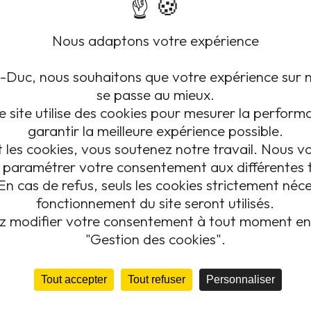
Standard
Adresse
Nous adaptons votre expérience
1 place de la Mairie
03 81 58 86 55
Urbanisme et état civ
25870 Châtillon-le-Duc
e-Duc, nous souhaitons que votre expérience sur 
03 81 58 54 51
se passe au mieux.
e site utilise des cookies pour mesurer la perfor
garantir la meilleure expérience possible.
 2015). Le territoire couvre une
les cookies, vous soutenez notre travail. Nous vo
opole (GBM).
de paramétrer votre consentement aux différentes 
En cas de refus, seuls les cookies strictement néc
fonctionnement du site seront utilisés.
z modifier votre consentement à tout moment en 
"Gestion des cookies".
Tout accepter
Tout refuser
Personnaliser