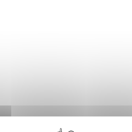
ntrastes
Renforcés
Compétences