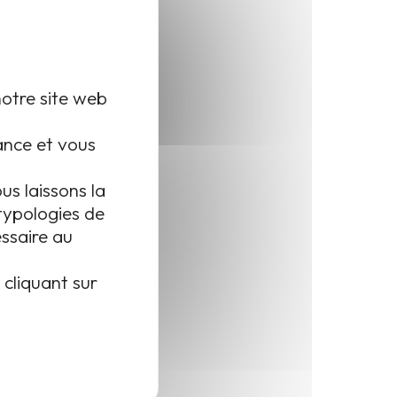
Newsletter
Informations
Consulter en ligne nos newsletters
Mentions légales
il
Plan du site
notre site web
Gestion des cookies
mance et vous
Contact
us laissons la
typologies de
essaire au
Réalisation Koredge
cliquant sur