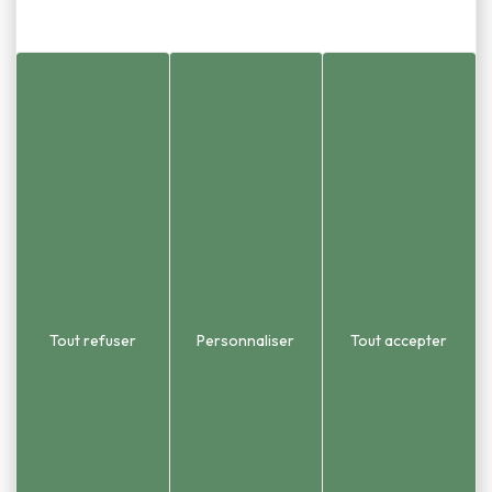
Standard
Adresse
1 place de la Mairie
03 81 58 86 55
Urbanisme et état civ
25870 Châtillon-le-Duc
03 81 58 54 51
 2015). Le territoire couvre une
opole (GBM).
Tout refuser
Personnaliser
Tout accepter