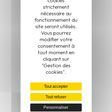
cookies
situé au nord du Grand Besançon Métropole (GBM).
strictement
nécessaire au
fonctionnement du
Standard
site seront utilisés.
03 81 58 86 55
Vous pourrez
Urbanisme et état civil
modifier votre
consentement à
03 81 58 54 51
tout moment en
cliquant sur
"Gestion des
Newsletter
cookies".
Consulter en ligne nos newsletters
Tout accepter
Tout refuser
Informations
Mentions légales
Personnaliser