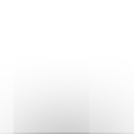
Panneau de gestion des cookies
Recherche
pour
Menu
Contact
Recherche
:
• Convocations conseil
municipal
Il n'y a aucun article pour le moment
Catégories
Tout