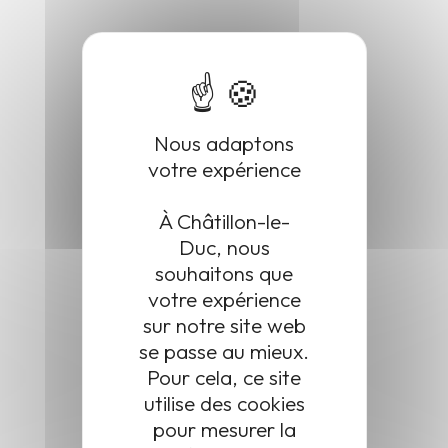
Culture et loisirs
informations pratiques
Communication
Nous adaptons
votre expérience
Scolaire
À Châtillon-le-
Duc, nous
Ne ratez aucune
souhaitons que
votre expérience
nouveauté !
sur notre site web
se passe au mieux.
Consultez la newsletter de la commune et suivez
toutes les actualités !
Pour cela, ce site
utilise des cookies
Consulter la newsletter
pour mesurer la