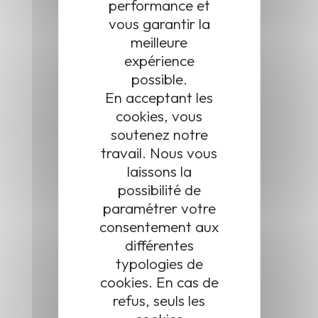
performance et
vous garantir la
meilleure
expérience
possible.
En acceptant les
cookies, vous
soutenez notre
travail. Nous vous
laissons la
possibilité de
paramétrer votre
Adresse
consentement aux
1 place de la Mairie
différentes
25870 Châtillon-le-Duc
typologies de
cookies. En cas de
Châtillon-le-Duc est une commune de 2022 habitants (chiffre
refus, seuls les
INSEE 2015). Le territoire couvre une superficie de 626 ha, il est