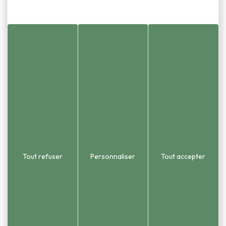
Standard
Adresse
1 place de la Mairie
03 81 58 86 55
Urbanisme et état civ
25870 Châtillon-le-Duc
03 81 58 54 51
 2015). Le territoire couvre une
opole (GBM).
Tout refuser
Personnaliser
Tout accepter