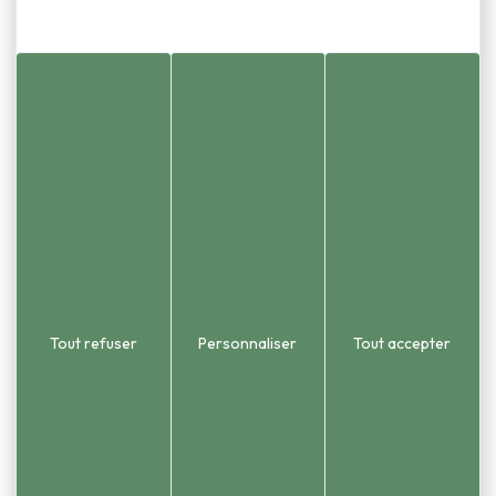
Standard
Adresse
1 place de la Mairie
03 81 58 86 55
Urbanisme et état civ
25870 Châtillon-le-Duc
03 81 58 54 51
 2015). Le territoire couvre une
opole (GBM).
Tout refuser
Personnaliser
Tout accepter