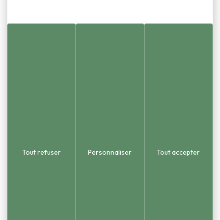
Standard
Adresse
1 place de la Mairie
03 81 58 86 55
Urbanisme et état civ
25870 Châtillon-le-Duc
03 81 58 54 51
 2015). Le territoire couvre une
opole (GBM).
Tout refuser
Personnaliser
Tout accepter