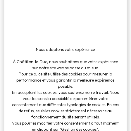
Retour
Dans la même thématique
Nous adaptons votre expérience
À Châtillon-le-Duc, nous souhaitons que votre expérience
Culture et loisirs
informations pratiques
sur notre site web se passe au mieux.
Pour cela, ce site utilise des cookies pour mesurer la
Boîtes à livres
Lire l'article
performance et vous garantir la meilleure expérience
possible.
En acceptant les cookies, vous soutenez notre travail. Nous
vous laissons la possibilité de paramétrer votre
consentement aux différentes typologies de cookies. En cas
informations pratiques
de refus, seuls les cookies strictement nécessaire au
fonctionnement du site seront utilisés.
Les dangers du Monoxyde de
Vous pourrez modifier votre consentement à tout moment
Carbone
Lire l'article
en cliquant sur "Gestion des cookies".