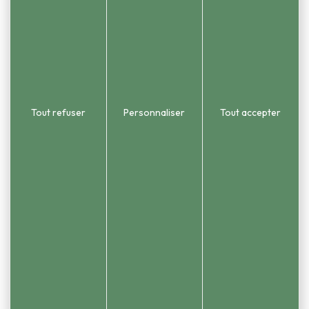
Consulter en ligne nos newsletters
Informations
Mentions légales
Tout refuser
Personnaliser
Tout accepter
Plan du site
Gestion des cookies
Contact
Réalisation Koredge