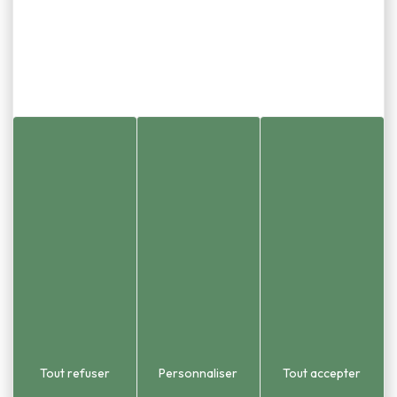
Newsletter
Consulter en ligne nos newsletters
Informations
Mentions légales
Plan du site
Gestion des cookies
Contact
Réalisation Koredge
Tout refuser
Personnaliser
Tout accepter