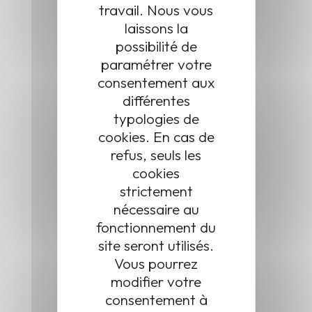
travail. Nous vous
laissons la
possibilité de
paramétrer votre
consentement aux
différentes
typologies de
cookies. En cas de
refus, seuls les
cookies
strictement
nécessaire au
fonctionnement du
Adresse
site seront utilisés.
1 place de la Mairie
Vous pourrez
25870 Châtillon-le-Duc
modifier votre
consentement à