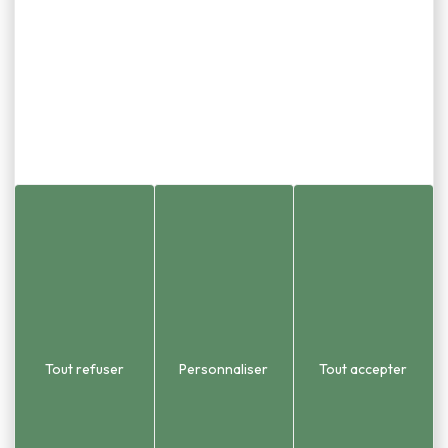
1 place de la Mairie
03 81 58 86 55
Urbanisme et état civ
25870 Châtillon-le-Duc
03 81 58 54 51
 2015). Le territoire couvre une
opole (GBM).
Tout refuser
Personnaliser
Tout accepter