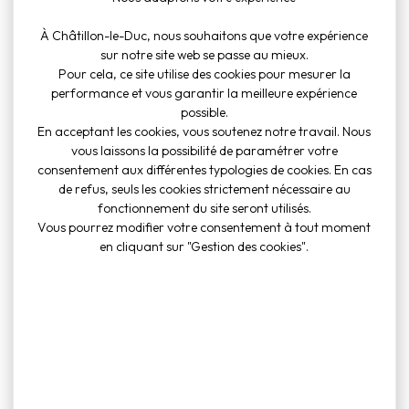
À Châtillon-le-Duc, nous souhaitons que votre expérience
sur notre site web se passe au mieux.
Pour cela, ce site utilise des cookies pour mesurer la
performance et vous garantir la meilleure expérience
lantés sur la commune de
possible.
En acceptant les cookies, vous soutenez notre travail. Nous
’ & Prim’ a pour objectif de
vous laissons la possibilité de paramétrer votre
iser des événements et
consentement aux différentes typologies de cookies. En cas
de refus, seuls les cookies strictement nécessaire au
s à mener durant l’année.
fonctionnement du site seront utilisés.
Vous pourrez modifier votre consentement à tout moment
en cliquant sur "Gestion des cookies".
Standard
Adresse